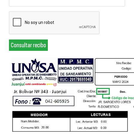
Tributos
Recibo de Agua
Verifica
Municipales
Documentos
Electrónicos
Consultar recibo
Servicios
en linea