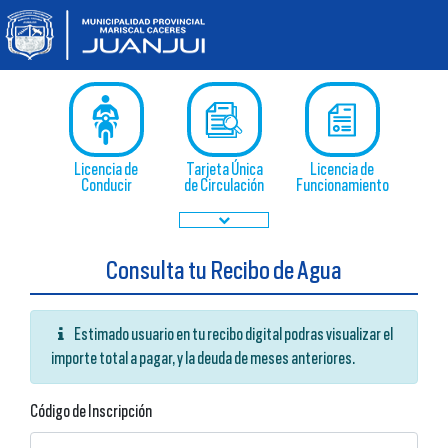
Licencia de
Tarjeta Única
Licencia de
Conducir
de Circulación
Funcionamiento
Consulta tu Recibo de Agua
Mesa de Partes
Libro de
Solicitud de
Virtual
Reclamaciones
Acceso a la
Virtual
Información
Estimado usuario en tu recibo digital podras visualizar el
Pública
importe total a pagar, y la deuda de meses anteriores.
Virtual
Código de Inscripción